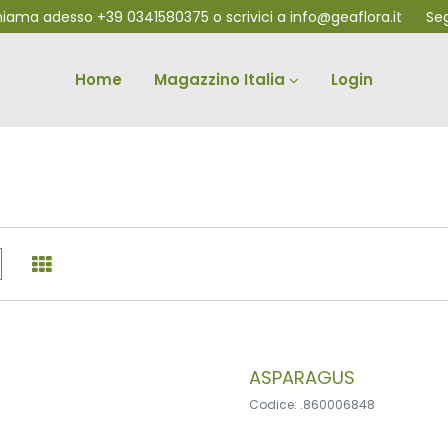
chiama adesso
+39 0341580375
o scrivici a
info@geaflora.it
Segui
Home
Magazzino Italia
Login
ASPARAGUS
Codice: .860006848