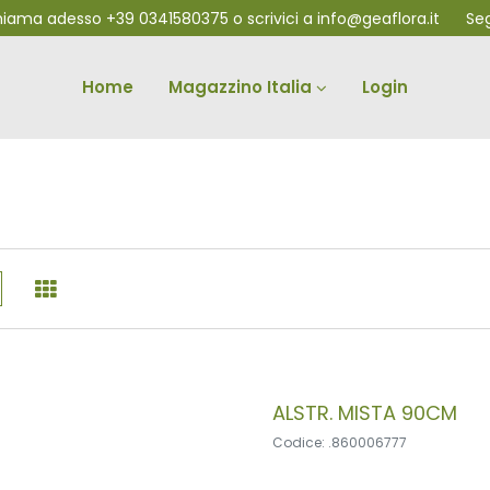
chiama adesso
+39 0341580375
o scrivici a
info@geaflora.it
Segui
Home
Magazzino Italia
Login
ALSTR. MISTA 90CM
Codice: .860006777