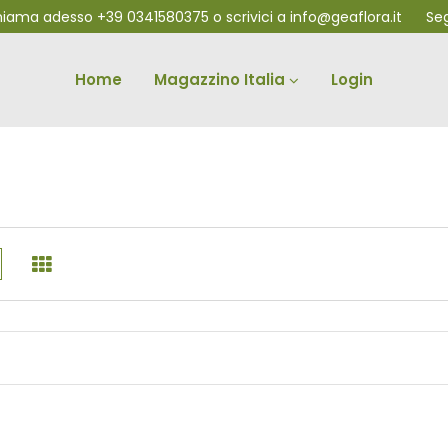
chiama adesso
+39 0341580375
o scrivici a
info@geaflora.it
Segui
Home
Magazzino Italia
Login